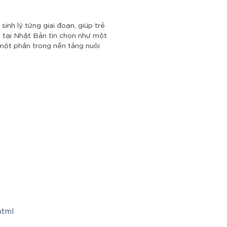
nh lý từng giai đoạn, giúp trẻ
h tại Nhật Bản tin chọn như một
à một phần trong nền tảng nuôi
html