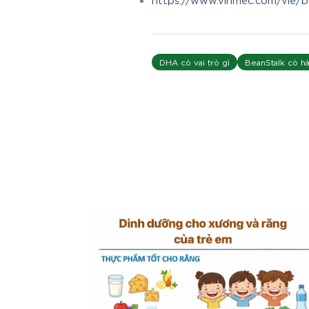
DHA có vai trò gì
BeanStalk có h