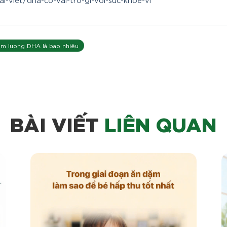
àm luong DHA là bao nhiêu
BÀI VIẾT
LIÊN QUAN