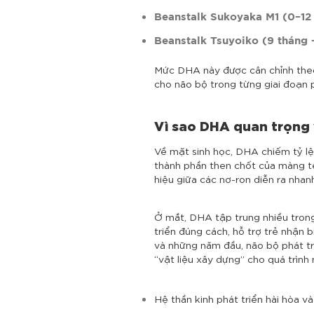
Beanstalk Sukoyaka M1 (0–12
Beanstalk Tsuyoiko (9 tháng –
Mức DHA này được cân chỉnh theo 
cho não bộ trong từng giai đoạn p
Vì sao DHA quan trọng 
Về mặt sinh học, DHA chiếm tỷ lệ
thành phần then chốt của màng tế 
hiệu giữa các nơ-ron diễn ra nhan
Ở mắt, DHA tập trung nhiều trong
triển đúng cách, hỗ trợ trẻ nhận 
và những năm đầu, não bộ phát tri
“vật liệu xây dựng” cho quá trình
Hệ thần kinh phát triển hài hòa và