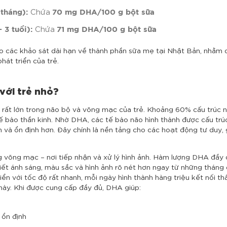
Chứa
 tháng):
70 mg DHA/100 g bột sữa
Chứa
 3 tuổi):
71 mg DHA/100 g bột sữa
các khảo sát dài hạn về thành phần sữa mẹ tại Nhật Bản, nhằm du
hát triển của trẻ.
với trẻ nhỏ?
 rất lớn trong não bộ và võng mạc của trẻ. Khoảng 60% cấu trúc n
bào thần kinh. Nhờ DHA, các tế bào não hình thành được cấu trúc l
h và ổn định hơn. Đây chính là nền tảng cho các hoạt động tư duy, 
 võng mạc – nơi tiếp nhận và xử lý hình ảnh. Hàm lượng DHA đầy đ
biết ánh sáng, màu sắc và hình ảnh rõ nét hơn ngay từ những tháng 
ển với tốc độ rất nhanh, mỗi ngày hình thành hàng triệu kết nối t
 này. Khi được cung cấp đầy đủ, DHA giúp:
 ổn định