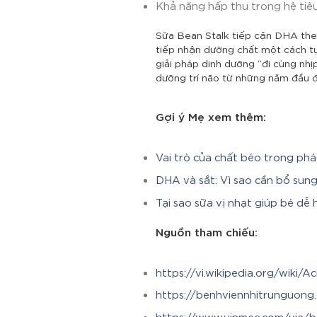
Khả năng hấp thu trong hệ tiê
Sữa Bean Stalk tiếp cận DHA theo
tiếp nhận dưỡng chất một cách t
giải pháp dinh dưỡng “đi cùng nhị
dưỡng trí não từ những năm đầu đ
Gợi ý Mẹ xem thêm:
Vai trò của chất béo trong phát
DHA và sắt: Vì sao cần bổ sun
Tại sao sữa vị nhạt giúp bé d
Nguồn tham chiếu:
https://vi.wikipedia.org/wiki/
https://benhviennhitrunguong.
https://www.vinmec.com/vie/ba