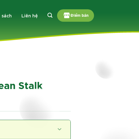
 sách
Liên hệ
Điểm bán
ean Stalk