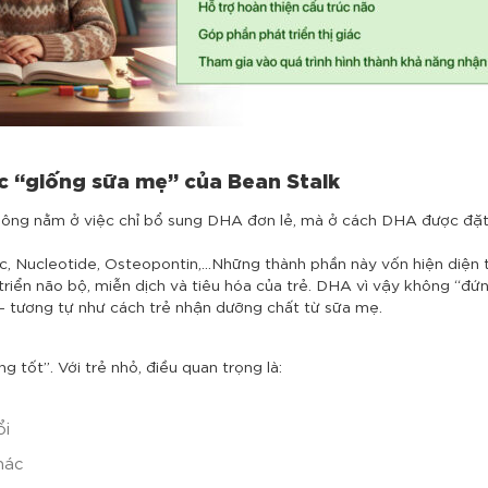
c “giống sữa mẹ” của Bean
Stalk
hông nằm ở việc chỉ bổ sung DHA đơn lẻ, mà ở cách DHA được đặ
ic,
Nucleotide,
Osteopontin,…
Những thành phần này vốn hiện diện 
 triển não bộ, miễn dịch và tiêu hóa của trẻ. DHA vì vậy không “đ
– tương tự như cách trẻ nhận dưỡng chất từ sữa mẹ.
tốt”. Với trẻ nhỏ, điều quan trọng là:
ổi
hác