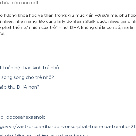
u hóa còn non nớt
 hướng khoa học và thận trọng: giữ mức gần với sữa mẹ, phù hợp si
ự nhiên, nhẹ nhàng.
Đó cũng là lý do Bean Stalk được nhiều gia đìn
p phát triển tự nhiên của trẻ” – nơi DHA không chỉ là con số, mà l
ời.
 triển hệ thần kinh trẻ nhỏ
g song song cho trẻ nhỏ?
ễ hấp thu DHA hơn?
Acid_docosahexaenoic
gov.vn/vai-tro-cua-dha-doi-voi-su-phat-trien-cua-tre-nho-2.
i-viet/dha-co-vai-tro-gi-voi-suc-khoe-vi