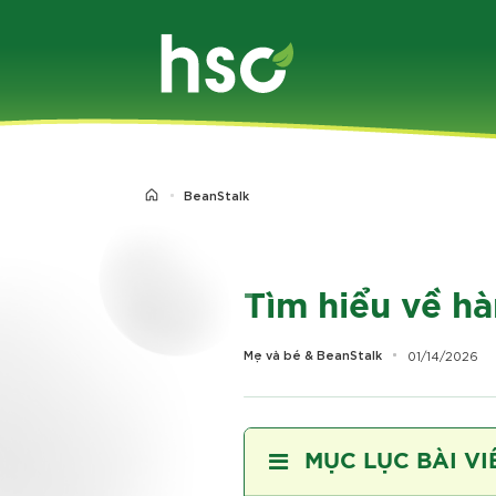
Chuyển
đến
nội
dung
BeanStalk
Tìm hiểu về h
Mẹ và bé & BeanStalk
01/14/2026
MỤC LỤC BÀI VI