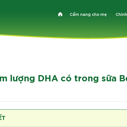
Cẩm nang cho mẹ
Chính
àm lượng DHA có trong sữa B
ẾT