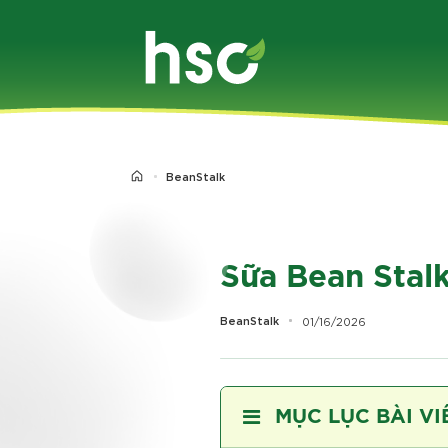
Chuyển
đến
nội
dung
BeanStalk
Sữa Bean Stalk
BeanStalk
01/16/2026
MỤC LỤC BÀI VI