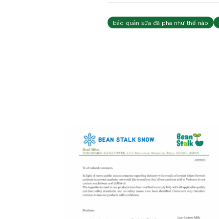
bảo quản sữa đã pha như thế nào