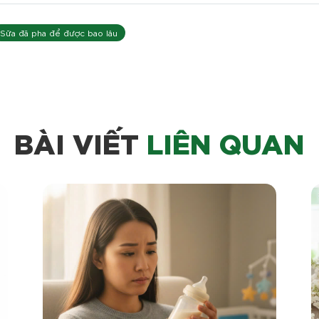
Sữa đã pha để được bao lâu
BÀI VIẾT
LIÊN QUAN