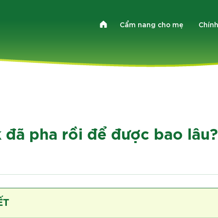
Cẩm nang cho mẹ
Chính
 đã pha rồi để được bao lâu
ẾT