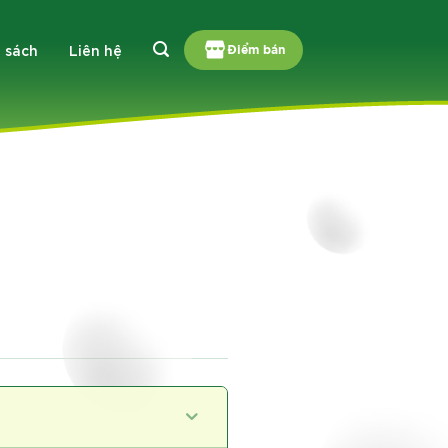
 sách
Liên hệ
Điểm bán
?