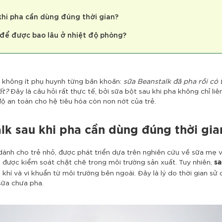
 khi pha cần dùng đúng thời gian?
 để được bao lâu ở nhiệt độ phòng?
, không ít phụ huynh từng băn khoăn:
sữa Beanstalk đã pha rồi có 
ết?
Đây là câu hỏi rất thực tế, bởi sữa bột sau khi pha không chỉ l
ộ an toàn cho hệ tiêu hóa còn non nớt của trẻ.
alk sau khi pha cần dùng đúng thời gia
ành cho trẻ nhỏ, được phát triển dựa trên nghiên cứu về sữa mẹ và 
h được kiểm soát chặt chẽ trong môi trường sản xuất. Tuy nhiên,
sa
 khí và vi khuẩn từ môi trường bên ngoài. Đây là lý do thời gian sử
sữa chưa pha.