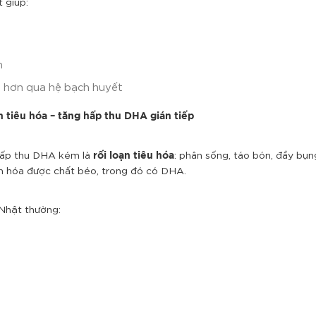
t giúp:
n
 hơn qua hệ bạch huyết
n tiêu hóa – tăng hấp thu DHA gián tiếp
 hấp thu DHA kém là
: phân sống, táo bón, đầy bụn
rối loạn tiêu hóa
n hóa được chất béo, trong đó có DHA.
 Nhật thường: