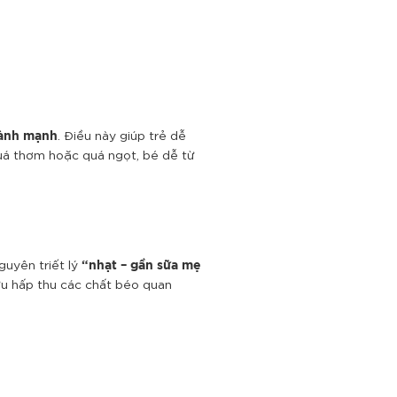
. Điều này giúp trẻ dễ
lành mạnh
quá thơm hoặc quá ngọt, bé dễ từ
guyên triết lý
“nhạt – gần sữa mẹ
ưu hấp thu các chất béo quan