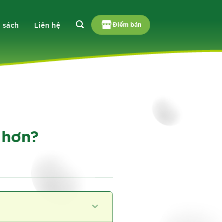
 sách
Liên hệ
Điểm bán
 hơn?