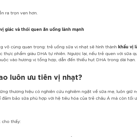
n ra trọn vẹn hơn.
vị giác và thói quen ăn uống lành mạnh
g vô cùng quan trọng: trẻ uống sữa vị nhạt sẽ hình thành
khẩu vị 
các thực phẩm giàu DHA tự nhiên.
Ngược lại, nếu trẻ quen với sữa 
huộc vào hương vị tổng hợp, dẫn đến thiếu hụt DHA trong dài hạn.
ao luôn ưu tiên vị nhạt?
hững thương hiệu có nghiên cứu nghiêm ngặt về sữa mẹ, luôn giữ n
ỉ đảm bảo sữa phù hợp với hệ tiêu hóa của trẻ châu Á mà còn tối 
k cho thấy: