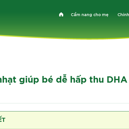
Cẩm nang cho mẹ
Chính
 nhạt giúp bé dễ hấp thu DHA
ẾT