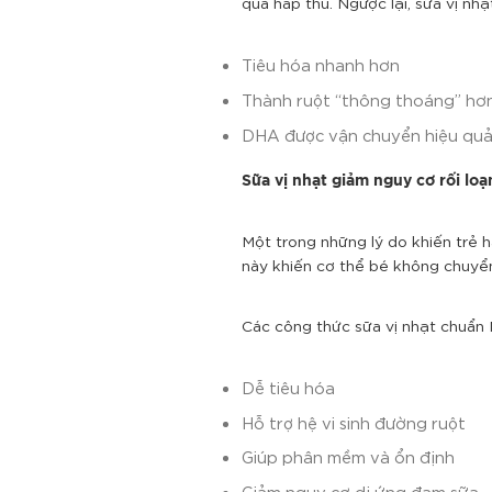
quả hấp thu.
Ngược lại, sữa vị nhạ
Tiêu hóa nhanh hơn
Thành ruột “thông thoáng” hơ
DHA được vận chuyển hiệu quả
Sữa vị nhạt giảm nguy cơ rối loạ
Một trong những lý do khiến trẻ
này khiến cơ thể bé không chuyể
Các công thức sữa vị nhạt chuẩn
Dễ tiêu hóa
Hỗ trợ hệ vi sinh đường ruột
Giúp phân mềm và ổn định
Giảm nguy cơ dị ứng đạm sữa