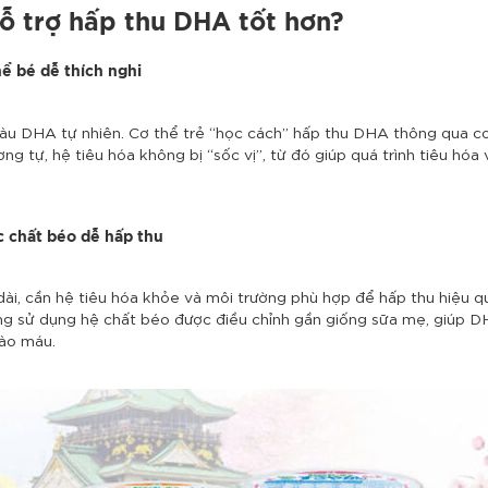
hỗ trợ hấp thu DHA tốt hơn?
hể bé dễ thích nghi
iàu DHA tự nhiên. Cơ thể trẻ “học cách” hấp thu DHA thông qua cơ 
ng tự, hệ tiêu hóa không bị “sốc vị”, từ đó giúp quá trình tiêu hóa
c chất béo dễ hấp thu
i, cần hệ tiêu hóa khỏe và môi trường phù hợp để hấp thu hiệu quả
g sử dụng hệ chất béo được điều chỉnh gần giống sữa mẹ, giúp D
vào máu.