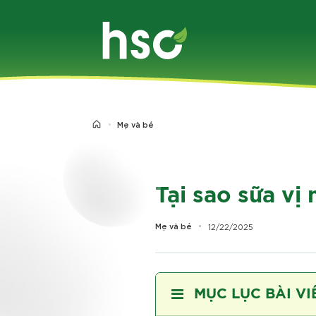
Chuyển
đến
nội
dung
Mẹ và bé
Tại sao sữa vị
Mẹ và bé
12/22/2025
MỤC LỤC BÀI VI