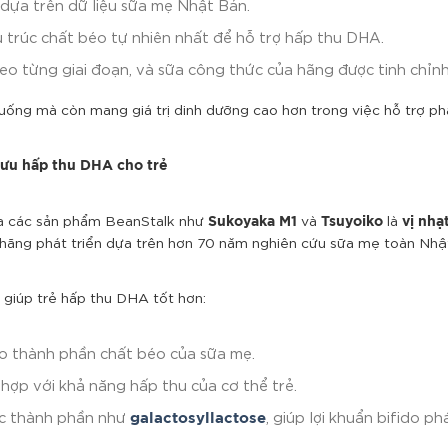
 dựa trên dữ liệu sữa mẹ Nhật Bản.
rúc chất béo tự nhiên nhất để hỗ trợ hấp thu DHA.
o từng giai đoạn, và sữa công thức của hãng được tinh chỉnh 
uống mà còn mang giá trị dinh dưỡng cao hơn trong việc hỗ trợ phát
i ưu hấp thu DHA cho trẻ
ủa các sản phẩm BeanStalk như
và
là
Sukoyaka M1
Tsuyoiko
vị nhạ
à hãng phát triển dựa trên hơn 70 năm nghiên cứu sữa mẹ toàn Nhậ
giúp trẻ hấp thu DHA tốt hơn:
 thành phần chất béo của sữa mẹ.
hợp với khả năng hấp thu của cơ thể trẻ.
ác thành phần như
, giúp lợi khuẩn bifido 
galactosyllactose