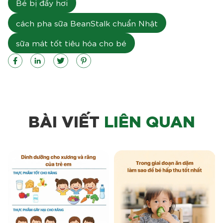
Bé bị đầy hơi
cách pha sữa BeanStalk chuẩn Nhật
sữa mát tốt tiêu hóa cho bé
BÀI VIẾT
LIÊN QUAN