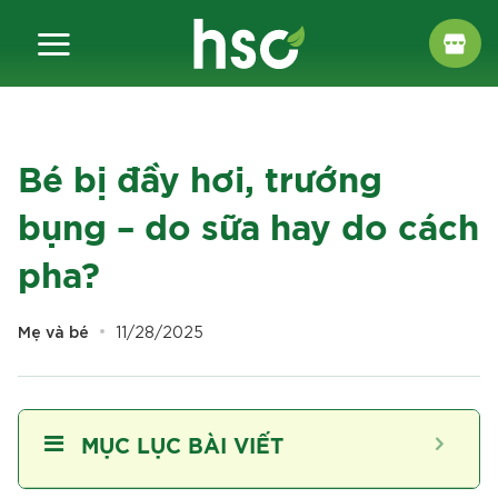
Chuyển
đến
nội
dung
Bé bị đầy hơi, trướng
bụng – do sữa hay do cách
pha?
Mẹ và bé
11/28/2025
MỤC LỤC BÀI VIẾT