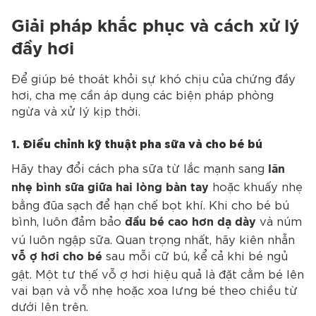
Giải pháp khắc phục và cách xử lý
đầy hơi
Để giúp bé thoát khỏi sự khó chịu của chứng đầy
hơi, cha mẹ cần áp dụng các biện pháp phòng
ngừa và xử lý kịp thời.
1. Điều chỉnh kỹ thuật pha sữa và cho bé bú
Hãy thay đổi cách pha sữa từ lắc mạnh sang
lăn
hoặc khuấy nhẹ
nhẹ bình sữa giữa hai lòng bàn tay
bằng đũa sạch để hạn chế bọt khí. Khi cho bé bú
bình, luôn đảm bảo
và núm
đầu bé cao hơn dạ dày
vú luôn ngập sữa. Quan trọng nhất, hãy kiên nhẫn
sau mỗi cữ bú, kể cả khi bé ngủ
vỗ ợ hơi cho bé
gật. Một tư thế vỗ ợ hơi hiệu quả là đặt cằm bé lên
vai bạn và vỗ nhẹ hoặc xoa lưng bé theo chiều từ
dưới lên trên.