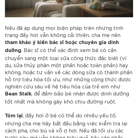
Nếu đã áp dụng mọi biện pháp trên nhưng tình
trạng đầy hơi vẫn không cải thiện, cha mẹ nên
tham khảo ý kiến bác sĩ hoặc chuyên gia dinh
. Bác sĩ có thể xác định xem bé có cần
dưỡng
chuyển sang một loại sữa công thức đặc biệt (ví
dụ, sữa thủy phân một phần hoặc toàn phần) hay
không, hoặc tư vấn về các dòng sữa có thành phần
hỗ trợ tiêu hóa tối ưu, như những công thức được
nghiên cứu sâu về hệ tiêu hóa của trẻ em như
, để đảm bảo bé nhận được dinh dưỡng
Bean Stalk
tốt nhất mà không gây khó chịu đường ruột.
, đầy hơi ở bé có thể do nhiều yếu tố,
Tóm lại
nhưng cha mẹ hãy bắt đầu bằng việc kiểm tra lại
cách pha, cho bú và vỗ ợ hơi. Nếu đã tối ưu các
bước này mà vẫn không hiệu quả, hãy cân nhắc