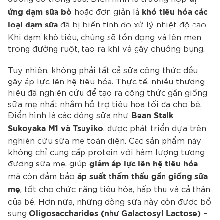
hoặc đơn giản là
ứng đạm sữa bò
khó tiêu hóa các
đã bị biến tính do xử lý nhiệt độ cao.
loại đạm sữa
Khi đạm khó tiêu, chúng sẽ tồn đọng và lên men
trong đường ruột, tạo ra khí và gây chướng bụng.
Tuy nhiên, không phải tất cả sữa công thức đều
gây áp lực lên hệ tiêu hóa. Thực tế, nhiều thương
hiệu đã nghiên cứu để tạo ra công thức gần giống
sữa mẹ nhất nhằm hỗ trợ tiêu hóa tối đa cho bé.
Điển hình là các dòng sữa như
Bean Stalk
, được phát triển dựa trên
Sukoyaka M1 và Tsuyiko
nghiên cứu sữa mẹ toàn diện. Các sản phẩm này
không chỉ cung cấp protein với hàm lượng tương
đương sữa mẹ, giúp
giảm áp lực lên hệ tiêu hóa
mà còn đảm bảo
áp suất thẩm thấu gần giống sữa
, tốt cho chức năng tiêu hóa, hấp thu và cả thận
mẹ
của bé. Hơn nữa, những dòng sữa này còn được bổ
sung
–
Oligosaccharides (như Galactosyl Lactose)