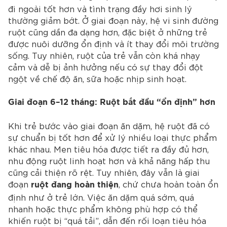
đi ngoài tốt hơn và tình trạng đầy hơi sinh lý
thường giảm bớt.
Ở giai đoạn này, hệ vi sinh đường
ruột cũng dần đa dạng hơn, đặc biệt ở những trẻ
được nuôi dưỡng ổn định và ít thay đổi môi trường
sống. Tuy nhiên, ruột của trẻ vẫn còn khá nhạy
cảm và dễ bị ảnh hưởng nếu có sự thay đổi đột
ngột về chế độ ăn, sữa hoặc nhịp sinh hoạt.
Giai đoạn 6–12 tháng: Ruột bắt đầu “ổn định” hơn
Khi trẻ bước vào giai đoạn ăn dặm, hệ ruột đã có
sự chuẩn bị tốt hơn để xử lý nhiều loại thực phẩm
khác nhau. Men tiêu hóa được tiết ra đầy đủ hơn,
nhu động ruột linh hoạt hơn và khả năng hấp thu
cũng cải thiện rõ rệt.
Tuy nhiên, đây vẫn là giai
đoạn
, chứ chưa hoàn toàn ổn
ruột đang hoàn thiện
định như ở trẻ lớn. Việc ăn dặm quá sớm, quá
nhanh hoặc thực phẩm không phù hợp có thể
khiến ruột bị “quá tải”, dẫn đến rối loạn tiêu hóa