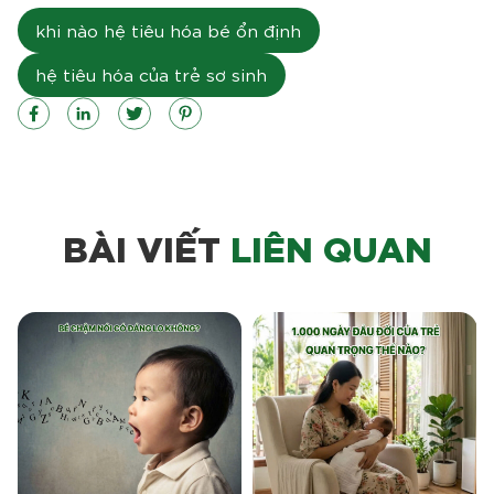
khi nào hệ tiêu hóa bé ổn định
hệ tiêu hóa của trẻ sơ sinh
BÀI VIẾT
LIÊN QUAN