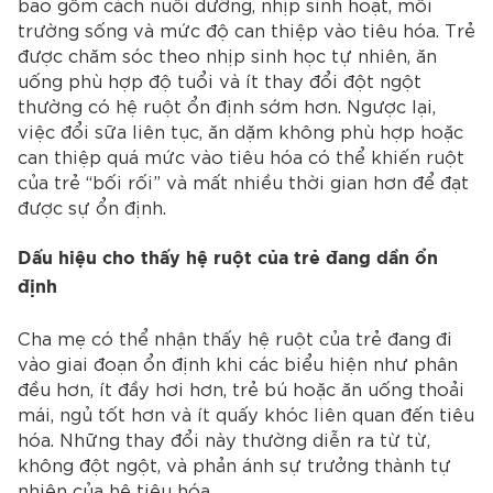
bao gồm cách nuôi dưỡng, nhịp sinh hoạt, môi
trường sống và mức độ can thiệp vào tiêu hóa. Trẻ
được chăm sóc theo nhịp sinh học tự nhiên, ăn
uống phù hợp độ tuổi và ít thay đổi đột ngột
thường có hệ ruột ổn định sớm hơn.
Ngược lại,
việc đổi sữa liên tục, ăn dặm không phù hợp hoặc
can thiệp quá mức vào tiêu hóa có thể khiến ruột
của trẻ “bối rối” và mất nhiều thời gian hơn để đạt
được sự ổn định.
Dấu hiệu cho thấy hệ ruột của trẻ đang dần ổn
định
Cha mẹ có thể nhận thấy hệ ruột của trẻ đang đi
vào giai đoạn ổn định khi các biểu hiện như phân
đều hơn, ít đầy hơi hơn, trẻ bú hoặc ăn uống thoải
mái, ngủ tốt hơn và ít quấy khóc liên quan đến tiêu
hóa. Những thay đổi này thường diễn ra từ từ,
không đột ngột, và phản ánh sự trưởng thành tự
nhiên của hệ tiêu hóa.