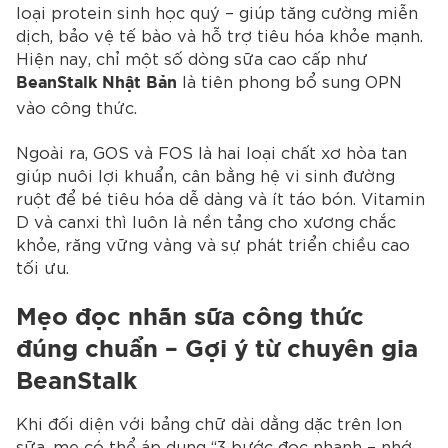
loại protein sinh học quý – giúp tăng cường miễn
dịch, bảo vệ tế bào và hỗ trợ tiêu hóa khỏe mạnh.
Hiện nay, chỉ một số dòng sữa cao cấp như
là tiên phong bổ sung OPN
BeanStalk Nhật Bản
vào công thức.
Ngoài ra, GOS và FOS là hai loại chất xơ hòa tan
giúp nuôi lợi khuẩn, cân bằng hệ vi sinh đường
ruột để bé tiêu hóa dễ dàng và ít táo bón. Vitamin
D và canxi thì luôn là nền tảng cho xương chắc
khỏe, răng vững vàng và sự phát triển chiều cao
tối ưu.
Mẹo đọc nhãn sữa công thức
đúng chuẩn – Gợi ý từ chuyên gia
BeanStalk
Khi đối diện với bảng chữ dài dằng dặc trên lon
sữa, mẹ có thể áp dụng “3 bước đọc nhanh – nhớ