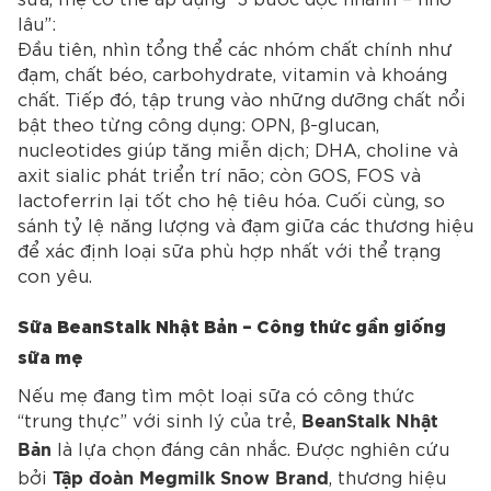
lâu”:
Đầu tiên, nhìn tổng thể các nhóm chất chính như
đạm, chất béo, carbohydrate, vitamin và khoáng
chất. Tiếp đó, tập trung vào những dưỡng chất nổi
bật theo từng công dụng: OPN, β-glucan,
nucleotides giúp tăng miễn dịch; DHA, choline và
axit sialic phát triển trí não; còn GOS, FOS và
lactoferrin lại tốt cho hệ tiêu hóa. Cuối cùng, so
sánh tỷ lệ năng lượng và đạm giữa các thương hiệu
để xác định loại sữa phù hợp nhất với thể trạng
con yêu.
Sữa BeanStalk Nhật Bản – Công thức gần giống
sữa mẹ
Nếu mẹ đang tìm một loại sữa có công thức
“trung thực” với sinh lý của trẻ,
BeanStalk Nhật
là lựa chọn đáng cân nhắc. Được nghiên cứu
Bản
bởi
, thương hiệu
Tập đoàn Megmilk Snow Brand