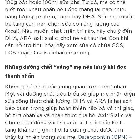
100g bột hoặc 100ml sữa pha. Từ đó, mẹ có thể
biết mỗi khẩu phần bé uống mang lại bao nhiêu
năng lượng, protein, canxi hay DHA. Nếu mẹ muốn
bé tăng cân, nên chọn sữa có năng lượng cao
(kcal). Nếu muốn phát triển trí não, hãy chú ý đến
DHA, ARA, axit sialic, choline và taurine. Còn khi
cần hỗ trợ tiêu hóa, hãy xem sữa có chứa GOS,
FOS hoặc Oligosaccharide không.
Những dưỡng chất “vàng” mẹ nên lưu ý khi đọc
thành phần
Không phải chất nào cũng quan trọng như nhau.
Một vài dưỡng chất tiêu biểu sẽ giúp mẹ nhận diện
sữa công thức chất lượng: DHA và ARA là hai axit
béo quan trọng giúp hoàn thiện não bộ và thị giác,
hỗ trợ phản xạ và nhận thức của bé. Axit Sialic và
Choline lại đóng vai trò giúp kết nối thần kinh,
tăng khả năng ghi nhớ, là dưỡng chất được tìm
thấy tự nhiên trong sữa mẹ.
Osteopontin (OPN)
–