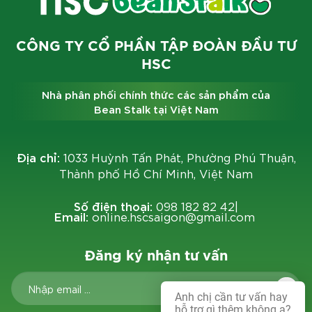
CÔNG TY CỔ PHẦN TẬP ĐOÀN ĐẦU TƯ
HSC
Nhà phân phối chính thức các sản phẩm của
Bean Stalk tại Việt Nam
Địa chỉ:
1033 Huỳnh Tấn Phát, Phường Phú Thuận,
Thành phố Hồ Chí Minh, Việt Nam
Số điện thoại:
098 182 82 42
|
Email:
online.hscsaigon@gmail.com
Đăng ký nhận tư vấn
Anh chị cần tư vấn hay
hỗ trợ gì thêm không ạ?