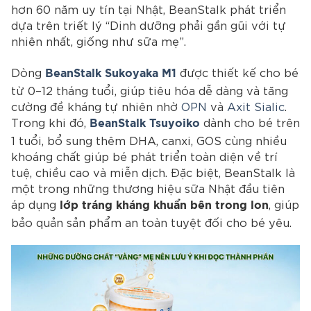
hơn 60 năm uy tín tại Nhật, BeanStalk phát triển
dựa trên triết lý “Dinh dưỡng phải gần gũi với tự
nhiên nhất, giống như sữa mẹ”.
Dòng
được thiết kế cho bé
BeanStalk Sukoyaka M1
từ 0–12 tháng tuổi, giúp tiêu hóa dễ dàng và tăng
cường đề kháng tự nhiên nhờ
OPN
và
Axit Sialic
.
Trong khi đó,
dành cho bé trên
BeanStalk Tsuyoiko
1 tuổi, bổ sung thêm DHA, canxi, GOS cùng nhiều
khoáng chất giúp bé phát triển toàn diện về trí
tuệ, chiều cao và miễn dịch. Đặc biệt, BeanStalk là
một trong những thương hiệu sữa Nhật đầu tiên
áp dụng
, giúp
lớp tráng kháng khuẩn bên trong lon
bảo quản sản phẩm an toàn tuyệt đối cho bé yêu.