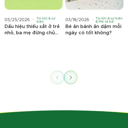
Tin tức & sự
Tin tức & sự kiện
05/25/2026
03/18/2026
kiện
& Mẹ và bé
Dấu hiệu thiếu sắt ở trẻ
Bé ăn bánh ăn dặm mỗi
nhỏ, ba mẹ đừng chủ
ngày có tốt không?
quan trong giai đoạn ăn
dặm