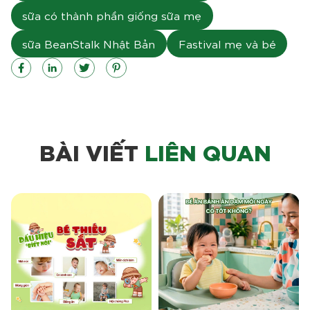
sữa có thành phần giống sữa mẹ
sữa BeanStalk Nhật Bản
Fastival mẹ và bé
BÀI VIẾT
LIÊN QUAN