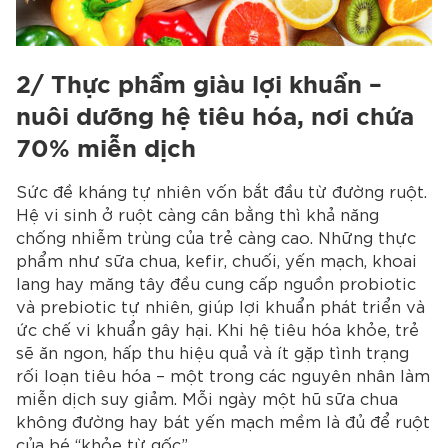
2/ Thực phẩm giàu lợi khuẩn –
nuôi dưỡng hệ tiêu hóa, nơi chứa
70% miễn dịch
Sức đề kháng tự nhiên vốn bắt đầu từ đường ruột.
Hệ vi sinh ở ruột càng cân bằng thì khả năng
chống nhiễm trùng của trẻ càng cao. Những thực
phẩm như sữa chua, kefir, chuối, yến mạch, khoai
lang hay măng tây đều cung cấp nguồn probiotic
và prebiotic tự nhiên, giúp lợi khuẩn phát triển và
ức chế vi khuẩn gây hại. Khi hệ tiêu hóa khỏe, trẻ
sẽ ăn ngon, hấp thu hiệu quả và ít gặp tình trạng
rối loạn tiêu hóa – một trong các nguyên nhân làm
miễn dịch suy giảm. Mỗi ngày một hũ sữa chua
không đường hay bát yến mạch mềm là đủ để ruột
của bé “khỏe từ gốc”.