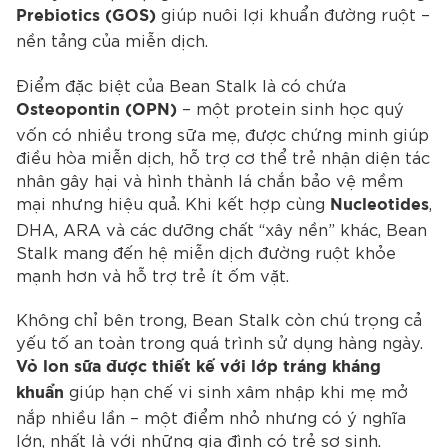
giúp nuôi lợi khuẩn đường ruột –
Prebiotics (GOS)
nền tảng của miễn dịch.
Điểm đặc biệt của Bean Stalk là có chứa
– một protein sinh học quý
Osteopontin (OPN)
vốn có nhiều trong sữa mẹ, được chứng minh giúp
điều hòa miễn dịch, hỗ trợ cơ thể trẻ nhận diện tác
nhân gây hại và hình thành lá chắn bảo vệ mềm
mại nhưng hiệu quả. Khi kết hợp cùng
,
Nucleotides
DHA, ARA và các dưỡng chất “xây nền” khác, Bean
Stalk mang đến hệ miễn dịch đường ruột khỏe
mạnh hơn và hỗ trợ trẻ ít ốm vặt.
Không chỉ bên trong, Bean Stalk còn chú trọng cả
yếu tố an toàn trong quá trình sử dụng hàng ngày.
Vỏ lon sữa được thiết kế với lớp tráng kháng
giúp hạn chế vi sinh xâm nhập khi mẹ mở
khuẩn
nắp nhiều lần – một điểm nhỏ nhưng có ý nghĩa
lớn, nhất là với những gia đình có trẻ sơ sinh.